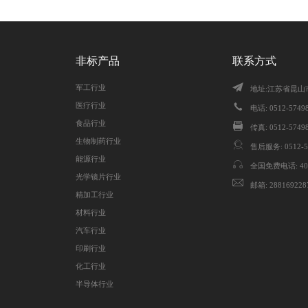
非标产品
联系方式
军工行业
地址:江苏省昆山
医疗行业
电话: 0512-57498
食品行业
传真: 0512-5749
生物制药行业
售后服务: 0512-5
能源行业
全国免费电话: 4008
光学镜片行业
邮箱: 288169228
精加工行业
材料行业
汽车行业
印刷行业
化工行业
半导体行业