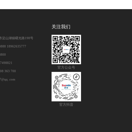
关注我们
市淀山湖镇曙光路198号
888 18962635777
8800
7498821
官方公众号
 363 700
7@qq .com
官方抖音