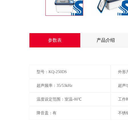
参数表
产品介绍
型号：KQ-250DS
外形尺
超声频率：35/53kHz
超声功
温度设定范围：室温-80℃
工作时
降音盖：有
不锈