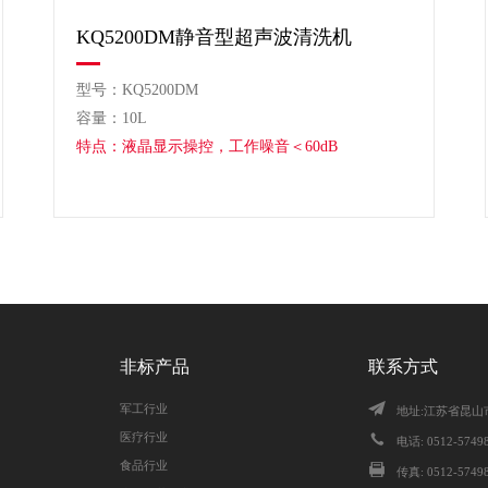
KQ5200DM静音型超声波清洗机
型号：KQ5200DM
容量：10L
特点：液晶显示操控，工作噪音＜60dB
非标产品
联系方式
军工行业
地址:江苏省昆山
医疗行业
电话: 0512-57498
食品行业
传真: 0512-5749