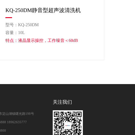
KQ-250DM静音型超声波清洗机
KQ
型号：KQ-250DM
型号：
容量：10L
容量：
特点：液晶显示操控，工作噪音＜60dB
特点
关注我们
市淀山湖镇曙光路198号
888 18962635777
8800