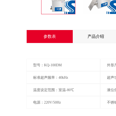
参数表
产品介绍
型号：KQ-100DM
外形尺
标准超声频率：40kHz
超声功
温度设定范围：室温-80℃
液位
电源：220V/50Hz
不锈